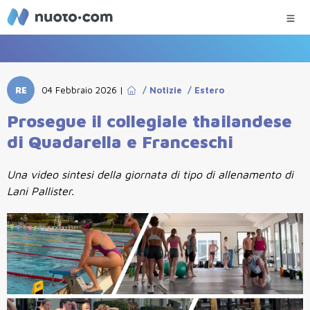
RE
04 Febbraio 2026
|
/
Notizie
/
Estero
Prosegue il collegiale thailandese
di Quadarella e Franceschi
Una video sintesi della giornata di tipo di allenamento di
Lani Pallister.