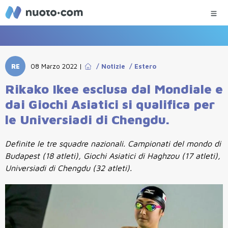
RE
08 Marzo 2022
|
/
Notizie
/
Estero
Rikako Ikee esclusa dal Mondiale e
dai Giochi Asiatici si qualifica per
le Universiadi di Chengdu.
Definite le tre squadre nazionali. Campionati del mondo di
Budapest (18 atleti), Giochi Asiatici di Haghzou (17 atleti),
Universiadi di Chengdu (32 atleti).