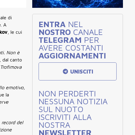
ale di
ENTRA
NEL
. A
NOSTRO
CANALE
ikov
, le cui
TELEGRAM
PER
AVERE COSTANTI
ti. Non è
AGGIORNAMENTI
, dal canto
e Trofimova
UNISCITI
llo emotivo,
NON PERDERTI
ue la
NESSUNA NOTIZIA
erve
SUL NUOTO
ISCRIVITI ALLA
 record del
NOSTRA
izione
NEWSLETTER