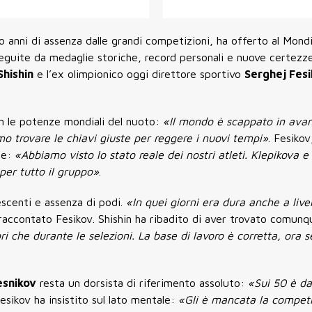
po anni di assenza dalle grandi competizioni, ha offerto al Mondi
seguite da medaglie storiche, record personali e nuove certezze
Shishin
e l’ex olimpionico oggi direttore sportivo
Serghej Fes
con le potenze mondiali del nuoto:
«Il mondo è scappato in avan
 trovare le chiavi giuste per reggere i nuovi tempi»
. Fesikov
le:
«Abbiamo visto lo stato reale dei nostri atleti. Klepikova 
per tutto il gruppo»
.
rescenti e assenza di podi.
«In quei giorni era dura anche a live
 raccontato Fesikov. Shishin ha ribadito di aver trovato comunq
ri che durante le selezioni. La base di lavoro è corretta, ora s
esnikov
resta un dorsista di riferimento assoluto:
«Sui 50 è da
Fesikov ha insistito sul lato mentale:
«Gli è mancata la compet