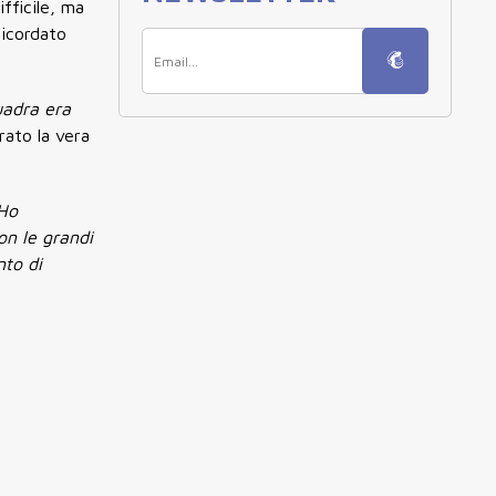
ifficile, ma
ricordato
uadra era
rato la vera
 Ho
on le grandi
nto di