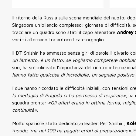
Il ritorno della Russia sulla scena mondiale del nuoto, do
Singapore un bilancio complesso: giornate di difficoltà, 
tracciare un quadro sono stati il capo allenatore
Andrey 
voci si alternano tra autocritica e orgoglio.
il DT Shishin ha ammesso senza giri di parole il divario 
un lamento, è un fatto: se vogliamo competere dobbiamo
suo, ha sottolineato l’importanza del rientro internaziona
hanno fatto qualcosa di incredibile, un segnale positivo 
I due hanno ricordato le difficoltà iniziali, con tensioni c
la medaglia di Prigoda ci ha permesso di respirare»
, ha
squadra pronta:
«Gli atleti erano in ottima forma, miglio
continuità»
.
Molto spazio è stato dedicato ai leader. Per Shishin,
Kol
mondo, ma nei 100 ha pagato errori di preparazione»
. 