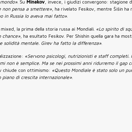
l mondo»
. Su
Minakov
, invece, i giudizi convergono: stagione d
e non pensa a smettere»
, ha rivelato Fesikov, mentre Šišin ha 
no in Russia lo aveva mai fatto»
.
 mixed, la prima della storia russa ai Mondiali.
«Lo spirito di sq
o chance»
, ha esultato Fesikov. Per Shishin quella gara ha most
e solidità mentale. Girev ha fatto la differenza»
.
nalizzazione:
«Servono psicologi, nutrizionisti e staff completi.
rmi non è semplice. Ma se nei prossimi anni ridurremo il gap c
ov chiude con ottimismo:
«Questo Mondiale è stato solo un pu
 piano di crescita internazionale»
.