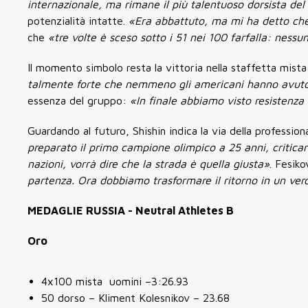
internazionale, ma rimane il più talentuoso dorsista de
potenzialità intatte.
«Era abbattuto, ma mi ha detto ch
che
«tre volte è sceso sotto i 51 nei 100 farfalla: nessu
Il momento simbolo resta la vittoria nella staffetta mista
talmente forte che nemmeno gli americani hanno avut
essenza del gruppo:
«In finale abbiamo visto resistenza 
Guardando al futuro, Shishin indica la via della professio
preparato il primo campione olimpico a 25 anni, critica
nazioni, vorrà dire che la strada è quella giusta»
. Fesik
partenza. Ora dobbiamo trasformare il ritorno in un vero
MEDAGLIE RUSSIA - Neutral Athletes B
Oro
4x100 mista uomini –3:26.93
50 dorso – Kliment Kolesnikov – 23.68