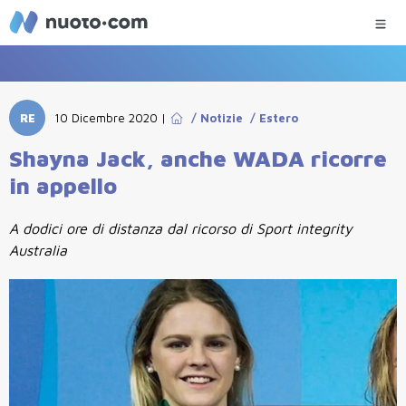
RE
10 Dicembre 2020
|
/
Notizie
/
Estero
Shayna Jack, anche WADA ricorre
in appello
A dodici ore di distanza dal ricorso di Sport integrity
Australia