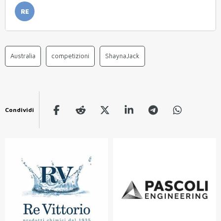
RE
Australia
competizioni
ShaynaJack
Condividi