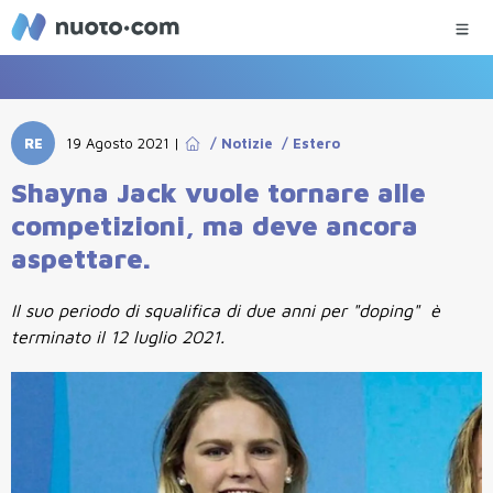
RE
19 Agosto 2021
|
/
Notizie
/
Estero
Shayna Jack vuole tornare alle
competizioni, ma deve ancora
aspettare.
Il suo periodo di squalifica di due anni per "doping" è
terminato il 12 luglio 2021.