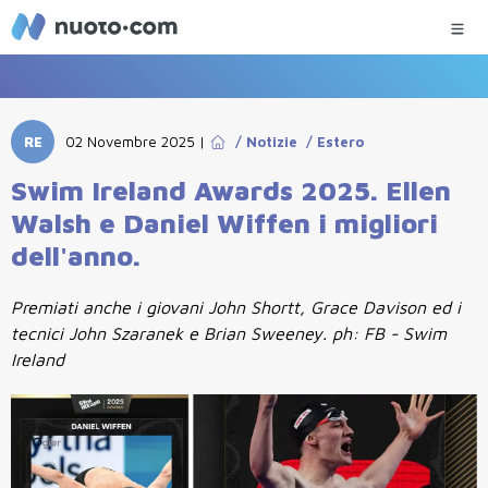
RE
02 Novembre 2025
|
/
Notizie
/
Estero
Swim Ireland Awards 2025. Ellen
Walsh e Daniel Wiffen i migliori
dell'anno.
Premiati anche i giovani John Shortt, Grace Davison ed i
tecnici John Szaranek e Brian Sweeney. ph: FB - Swim
Ireland