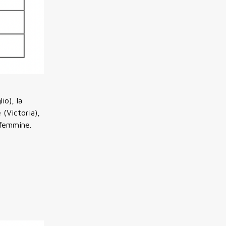
io), la
 (Victoria),
 femmine.