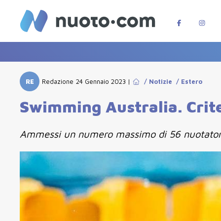
RE
Redazione
24 Gennaio 2023
|
/
Notizie
/
Estero
Swimming Australia. Crite
Ammessi un numero massimo di 56 nuotatori 