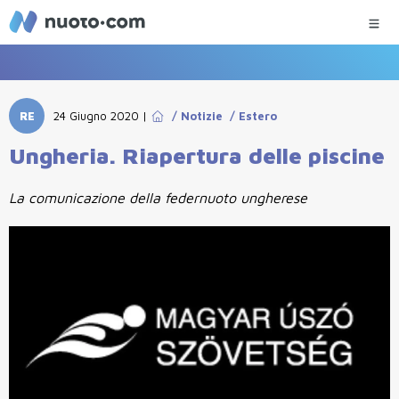
RE
24 Giugno 2020
|
/
Notizie
/
Estero
Ungheria. Riapertura delle piscine
La comunicazione della federnuoto ungherese