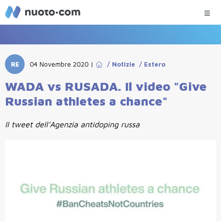
RE
04 Novembre 2020
|
/
Notizie
/
Estero
WADA vs RUSADA. Il video "Give
Russian athletes a chance"
Il tweet dell'Agenzia antidoping russa