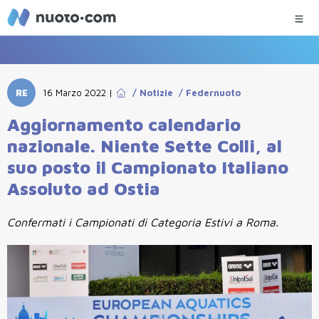
RE
16 Marzo 2022
|
/
Notizie
/
Federnuoto
Aggiornamento calendario
nazionale. Niente Sette Colli, al
suo posto il Campionato Italiano
Assoluto ad Ostia
Confermati i Campionati di Categoria Estivi a Roma.