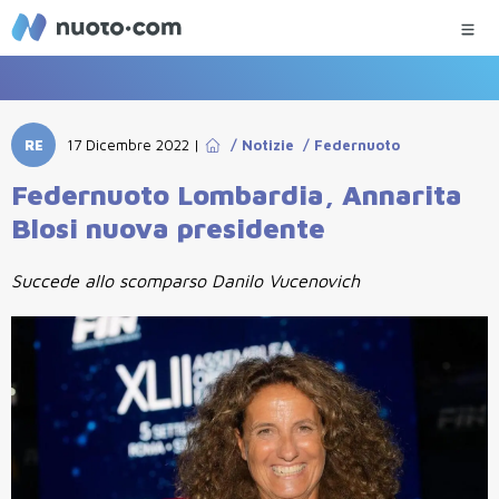
RE
17 Dicembre 2022
|
/
Notizie
/
Federnuoto
Federnuoto Lombardia, Annarita
Blosi nuova presidente
Succede allo scomparso Danilo Vucenovich