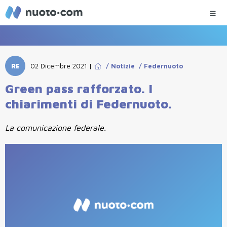
RE
02 Dicembre 2021
|
/
Notizie
/
Federnuoto
Green pass rafforzato. I
chiarimenti di Federnuoto.
La comunicazione federale.