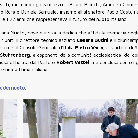
rstiti, morirono i giovani azzurri Bruno Bianchi, Amedeo Chimis
Rora e Daniela Samuele, insieme all’allenatore Paolo Costoli e
 e i 22 anni che rappresentava il futuro del nuoto italiano.
aliana Nuoto, dove è incisa la dedica che affida la memoria degl
 riuniti il direttore tecnico azzurro
Cesare Butini
e il pluricam
nsieme al Console Generale d’Italia
Pietro Vaira
, al sindaco di 
 Stuhrenberg
, a esponenti della comunità ecclesiastica, del c
igiosa officiata dal Pastore
Robert Vettel
si è conclusa con un 
cuna vittima italiana.
 federnuoto.