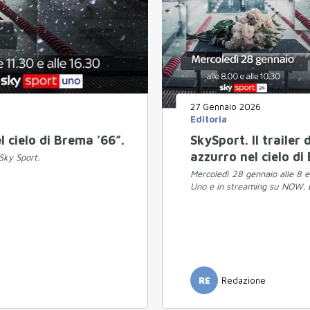
27 Gennaio 2026
Editoria
l cielo di Brema ’66”.
SkySport. Il trailer
azzurro nel cielo di
Sky Sport.
Mercoledì 28 gennaio alle 8 e
Uno e in streaming su NOW. 
RE
Redazione