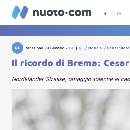
RE
Redazione
29 Gennaio 2026
|
/
Notizie
/
Federnuoto
Il ricordo di Brema: Cesa
Nordelander Strasse, omaggio solenne ai cadu