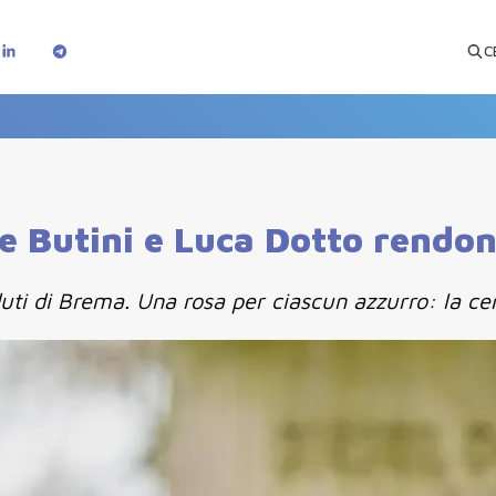
C
re Butini e Luca Dotto rendon
ti di Brema. Una rosa per ciascun azzurro: la ce