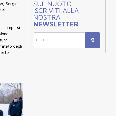
SUL NUOTO
so, Sergio
ISCRIVITI ALLA
 al
NOSTRA
NEWSLETTER
i scomparsi
pione
Stuhr
omitato degli
gesto