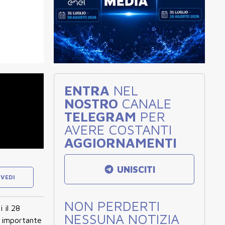
ENTRA
NEL
NOSTRO
CANALE
TELEGRAM
PER
AVERE COSTANTI
AGGIORNAMENTI
UNISCITI
VEDI
NON PERDERTI
 il 28
NESSUNA NOTIZIA
ù importante