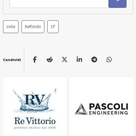
ostia
Italfondo
CF
Condividi