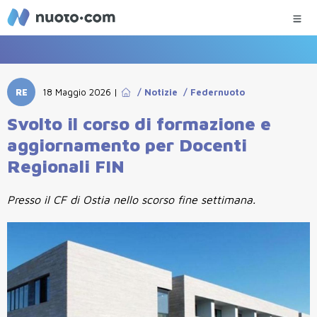
RE
18 Maggio 2026
|
/
Notizie
/
Federnuoto
Svolto il corso di formazione e
aggiornamento per Docenti
Regionali FIN
Presso il CF di Ostia nello scorso fine settimana.