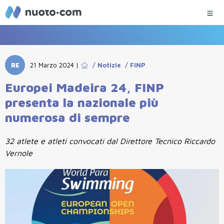
RE
21 Marzo 2024
|
/
Notizie
/
FINP
Europei Madeira 24, FINP
presenta la nazionale più
numerosa di sempre
32 atlete e atleti convocati dal Direttore Tecnico Riccardo
Vernole