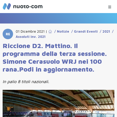
01 Dicembre 2021
|
/
Notizie
/
Grandi Eventi
/
2021
/
RE
Assoluti Inv. 2021
Riccione D2. Mattino. Il
programma della terza sessione.
Simone Cerasuolo WRJ nei 100
rana.Podi in aggiornamento.
In palio 8 titoli nazionali.