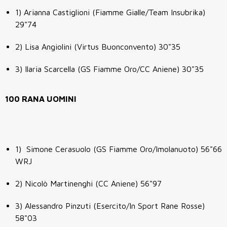
1) Arianna Castiglioni (Fiamme Gialle/Team Insubrika)
29"74
2) Lisa Angiolini (Virtus Buonconvento) 30"35
3) Ilaria Scarcella (GS Fiamme Oro/CC Aniene) 30"35
100 RANA UOMINI
1) Simone Cerasuolo (GS Fiamme Oro/Imolanuoto) 56"66
WRJ
2) Nicolò Martinenghi (CC Aniene) 56"97
3) Alessandro Pinzuti (Esercito/In Sport Rane Rosse)
58"03