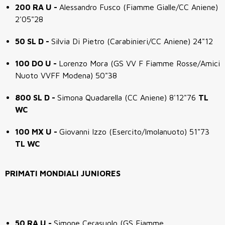
200 RA U -
Alessandro Fusco (Fiamme Gialle/CC Aniene)
2'05"28
50 SL D -
Silvia Di Pietro (Carabinieri/CC Aniene) 24"12
100 DO U -
Lorenzo Mora (GS VV F Fiamme Rosse/Amici
Nuoto VVFF Modena) 50"38
800 SL D -
Simona Quadarella (CC Aniene) 8'12"76
TL
WC
100 MX U -
Giovanni Izzo (Esercito/Imolanuoto) 51"73
TL WC
PRIMATI MONDIALI JUNIORES
50 RA U -
Simone Cerasuolo (GS Fiamme