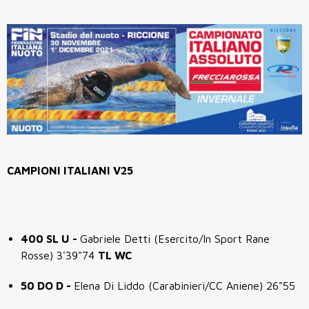
CAMPIONI ITALIANI V25
400 SL U -
Gabriele Detti (Esercito/In Sport Rane
Rosse) 3'39"74
TL WC
50 DO D -
Elena Di Liddo (Carabinieri/CC Aniene) 26"55