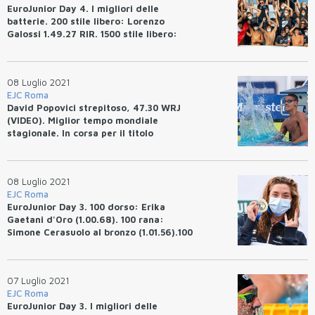
EuroJunior Day 4. I migliori delle
batterie. 200 stile libero: Lorenzo
Galossi 1.49.27 RIR. 1500 stile libero:
Merve Tuncel 16.10.28, Rec. dei
Campionati.
08 Luglio 2021
EJC Roma
David Popovici strepitoso, 47.30 WRJ
(VIDEO). Miglior tempo mondiale
stagionale. In corsa per il titolo
olimpico.
08 Luglio 2021
EJC Roma
EuroJunior Day 3. 100 dorso: Erika
Gaetani d'Oro (1.00.68). 100 rana:
Simone Cerasuolo al bronzo (1.01.56).100
stile libero: David Popovici 47.30 WRJ,
miglior crono mondiale. 4x100 mista
mixed, Italia squalificata.
07 Luglio 2021
EJC Roma
EuroJunior Day 3. I migliori delle