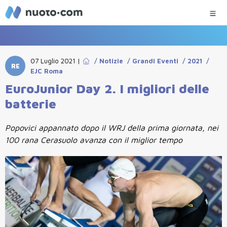
07 Luglio 2021
|
/
Notizie
/
Grandi Eventi
/
2021
/
RE
EJC Roma
EuroJunior Day 2. I migliori delle
batterie
Popovici appannato dopo il WRJ della prima giornata, nei
100 rana Cerasuolo avanza con il miglior tempo