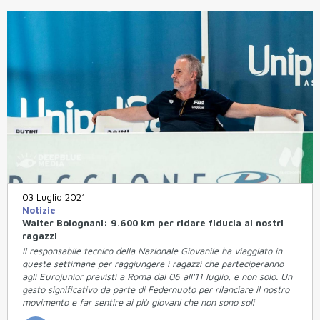
03 Luglio 2021
Notizie
Walter Bolognani: 9.600 km per ridare fiducia ai nostri
ragazzi
Il responsabile tecnico della Nazionale Giovanile ha viaggiato in
queste settimane per raggiungere i ragazzi che parteciperanno
agli Eurojunior previsti a Roma dal 06 all'11 luglio, e non solo. Un
gesto significativo da parte di Federnuoto per rilanciare il nostro
movimento e far sentire ai più giovani che non sono soli