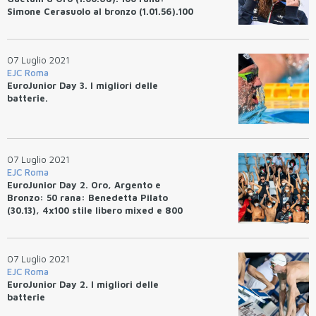
Simone Cerasuolo al bronzo (1.01.56).100
stile libero: David Popovici 47.30 WRJ,
miglior crono mondiale. 4x100 mista
mixed, Italia squalificata.
07 Luglio 2021
EJC Roma
EuroJunior Day 3. I migliori delle
batterie.
07 Luglio 2021
EJC Roma
EuroJunior Day 2. Oro, Argento e
Bronzo: 50 rana: Benedetta Pilato
(30.13), 4x100 stile libero mixed e 800
stile libero: Giulia Vetrano (8.35.84).
07 Luglio 2021
EJC Roma
EuroJunior Day 2. I migliori delle
batterie