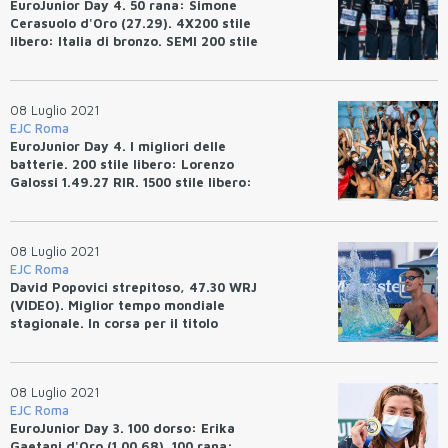
EuroJunior Day 4. 50 rana: Simone
Cerasuolo d'Oro (27.29). 4X200 stile
libero: Italia di bronzo. SEMI 200 stile
libero: David Popovici (1.45.26) WRJ
08 Luglio 2021
EJC Roma
EuroJunior Day 4. I migliori delle
batterie. 200 stile libero: Lorenzo
Galossi 1.49.27 RIR. 1500 stile libero:
Merve Tuncel 16.10.28, Rec. dei
Campionati.
08 Luglio 2021
EJC Roma
David Popovici strepitoso, 47.30 WRJ
(VIDEO). Miglior tempo mondiale
stagionale. In corsa per il titolo
olimpico.
08 Luglio 2021
EJC Roma
EuroJunior Day 3. 100 dorso: Erika
Gaetani d'Oro (1.00.68). 100 rana: