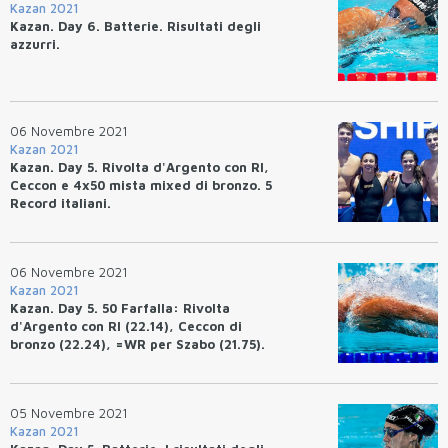
Kazan 2021
Kazan. Day 6. Batterie. Risultati degli
azzurri.
06 Novembre 2021
Kazan 2021
Kazan. Day 5. Rivolta d'Argento con RI,
Ceccon e 4x50 mista mixed di bronzo. 5
Record italiani.
06 Novembre 2021
Kazan 2021
Kazan. Day 5. 50 Farfalla: Rivolta
d'Argento con RI (22.14), Ceccon di
bronzo (22.24), =WR per Szabo (21.75).
SF 50 rana: RI Martinenghi (25.37). SF
100 stile libero: RI Miressi (45.87). SF 50
Farfalla: RI Di Pietro (25.03). SF 200
05 Novembre 2021
Dorso: RI Mora (1.50.17)
Kazan 2021