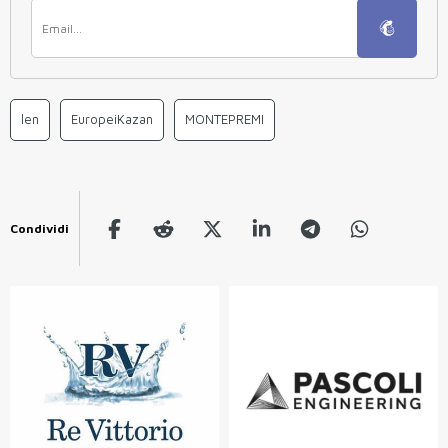
len
EuropeiKazan
MONTEPREMI
Condividi