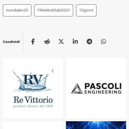
mondialev25
FINAAbuDhabi2021
10giorni
Condividi