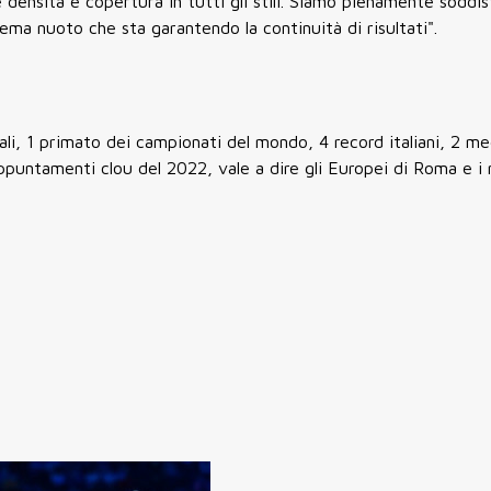
è densità e copertura in tutti gli stili. Siamo pienamente soddis
tema nuoto che sta garantendo la continuità di risultati".
ali, 1 primato dei campionati del mondo, 4 record italiani, 2 me
ppuntamenti clou del 2022, vale a dire gli Europei di Roma e i 