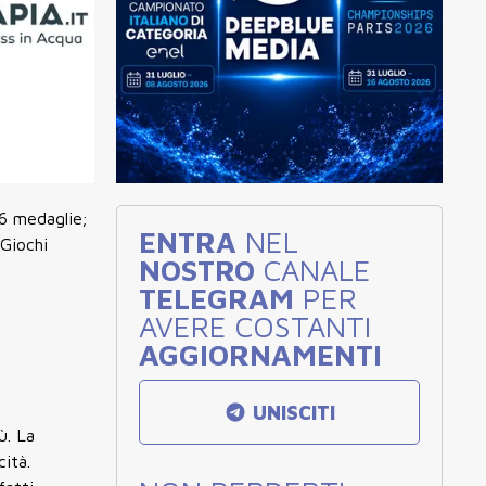
16 medaglie;
ENTRA
NEL
 Giochi
NOSTRO
CANALE
TELEGRAM
PER
AVERE COSTANTI
AGGIORNAMENTI
a
UNISCITI
ù. La
cità.