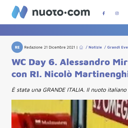
RE
Redazione
21 Dicembre 2021
|
/
Notizie
/
Grandi Eve
WC Day 6. Alessandro Mire
con RI. Nicolò Martinengh
È stata una GRANDE ITALIA. Il nuoto italiano 