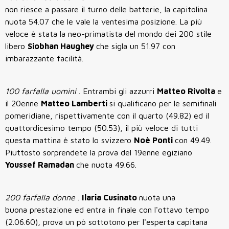
non riesce a passare il turno delle batterie, la capitolina
nuota 54.07 che le vale la ventesima posizione. La più
veloce è stata la neo-primatista del mondo dei 200 stile
libero
Siobhan Haughey
che sigla un 51.97 con
imbarazzante facilità.
100 farfalla uomini
. Entrambi gli azzurri
Matteo Rivolta
e
il 20enne
Matteo Lamberti
si qualificano per le semifinali
pomeridiane, rispettivamente con il quarto (49.82) ed il
quattordicesimo tempo (50.53), il più veloce di tutti
questa mattina è stato lo svizzero
Noè Ponti
con 49.49.
Piuttosto sorprendete la prova del 19enne egiziano
Youssef Ramadan
che nuota 49.66.
200 farfalla donne
.
Ilaria Cusinato
nuota una
buona prestazione ed entra in finale con l'ottavo tempo
(2.06.60), prova un pò sottotono per l'esperta capitana