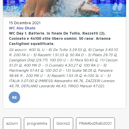
15 Dicembre 2021
WC Abu Dhabi
WC Day 1. Batterie. In finale De Tullio, Razzetti (2),
Cusinato e 4x100 stile libero uomini. 50 rana: Arianna
Castiglioni squalificata.
Gli azzurri: 400 SL U - 8) De Tullio 3.39.53 Q, 9) Ciampi 3.40.10
R. 200 FA U - 5) Razzetti 1.51.33 Q. 50 RA D - 3) Pilato 29.73 Q,
Castiglioni DSQ (29.77). 100 DO U - 3) Mora 50.40 Q, 11) Ceccon
51.01 Q, 400 MX D - 1) Cusinato 4.30.27 Q. 100 RA U - 5)
Martinenghi 57.43 Q. 100 DO D - 13) Scalia 58.05 Q, Panziera
58.46 R , 200 MX U - 3) Razzetti 1.53.19 Q. 4×100 SL U - 3)
ITALIA 3.07.00 Q (MIRESSI Alessandro 46.76, ZAZZERI Lorenzo
46.79, DEPLANO Leonardo 46.43, FRIGO Manuel 47.02).
RE
azzurri
programma
Giorno2
FINAAbuDhabi2021