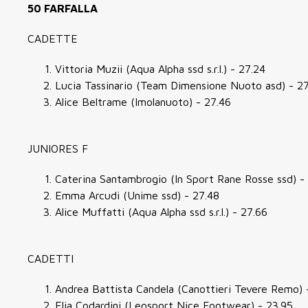
50 FARFALLA
CADETTE
Vittoria Muzii (Aqua Alpha ssd s.r.l.) - 27.24
Lucia Tassinario (Team Dimensione Nuoto asd) - 2
Alice Beltrame (Imolanuoto) - 27.46
JUNIORES F
Caterina Santambrogio (In Sport Rane Rosse ssd) -
Emma Arcudi (Unime ssd) - 27.48
Alice Muffatti (Aqua Alpha ssd s.r.l.) - 27.66
CADETTI
Andrea Battista Candela (Canottieri Tevere Remo) 
Elia Codardini (Leosport Nice Footwear) - 23.95