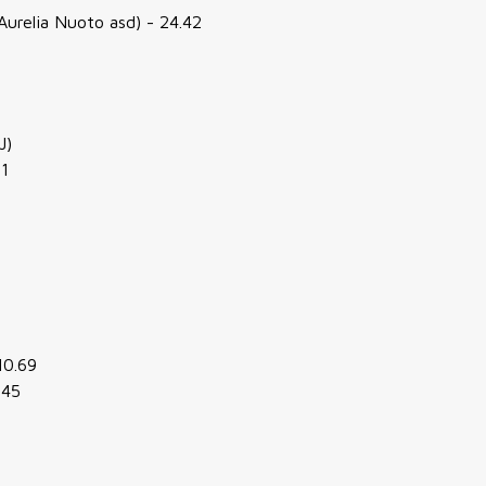
Aurelia Nuoto asd) - 24.42
J)
61
10.69
.45