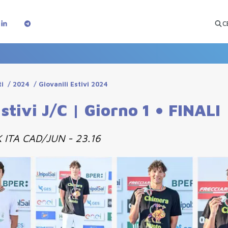
C
ti
/
2024
/
Giovanili Estivi 2024
tivi J/C | Giorno 1 • FINALI
K ITA CAD/JUN - 23.16