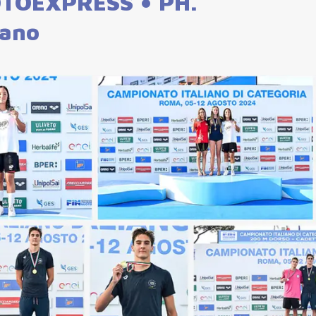
OTOEXPRESS • PH.
iano