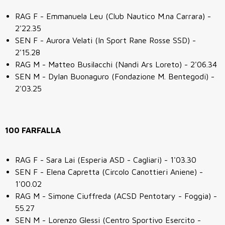
RAG F - Emmanuela Leu (Club Nautico M.na Carrara) -
2'22.35
SEN F - Aurora Velati (In Sport Rane Rosse SSD) -
2'15.28
RAG M - Matteo Busilacchi (Nandi Ars Loreto) - 2'06.34
SEN M - Dylan Buonaguro (Fondazione M. Bentegodi) -
2'03.25
100 FARFALLA
RAG F - Sara Lai (Esperia ASD - Cagliari) - 1'03.30
SEN F - Elena Capretta (Circolo Canottieri Aniene) -
1'00.02
RAG M - Simone Ciuffreda (ACSD Pentotary - Foggia) -
55.27
SEN M - Lorenzo Glessi (Centro Sportivo Esercito -