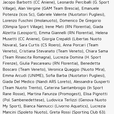
Jacopo Barbotti (CC Aniene), Leonardo Perciballi (G. Sport
Village), Alan Vergine (GAM Team Brescia), Emanuele
Potenza (Icos Sc), Gabriele Valente (Nuotatori Pugliesi),
Lorenzo Fuschini (Imolanuoto), Domenico De Gregorio
(Olimpia Sport Village); Irene Mati (RN Florentia), Giada
Alzetta (Leosport), Emma Giannelli (RN Florentia), Helena
Musetti (CC Aniene), Giorgia Crepaldi (Libertas Nuoto
Novara), Sara Curtis (CS Roero), Anna Porcari (Team
Veneto), Cristiana Stevanato (Team Veneto), Chiara Sama
(Team Rinascita Romagna), Lucrezia Domina (H. Sport
Firenze), Giulia Pascareanu (RN Florentia), Benedetta
Boscaro (Team Veneto), Veronica Quaggio (Nuoto Mira),
Emma Arcudi (UNIME), Sofia Barba (Nuotatori Pugliesi),
Giada Del Medico (Nandi ARS Loreto), Alessandra Gusperti
(Team Nuoto Trento), Caterina Santambrogio (In Sport
Rane Rosse), Martina Fanunza (Promogest), Elisa Pignotti
(Pol. Sambenedettese), Ludovica Terlizzi (Genova Nuoto
My Sport), Bianca Nannucci (Livorno Aquatics), Lucrezia
Mancini (Spoleto Nuoto), Greta Rossi (Sporting Club 63).