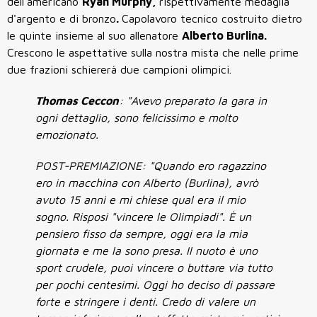
dell'americano
Ryan Murphy,
rispettivamente medaglia
d'argento e di bronzo
.
Capolavoro tecnico costruito dietro
le quinte insieme al suo allenatore
Alberto Burlina.
Crescono le aspettative sulla nostra mista che nelle prime
due frazioni schiererà due campioni olimpici.
Thomas Ceccon
: "Avevo preparato la gara in
ogni dettaglio, sono felicissimo e molto
emozionato.
POST-PREMIAZIONE: "Quando ero ragazzino
ero in macchina con Alberto (Burlina), avrò
avuto 15 anni e mi chiese qual era il mio
sogno. Risposi "vincere le Olimpiadi". È un
pensiero fisso da sempre, oggi era la mia
giornata e me la sono presa. Il nuoto è uno
sport crudele, puoi vincere o buttare via tutto
per pochi centesimi. Oggi ho deciso di passare
forte e stringere i denti. Credo di valere un