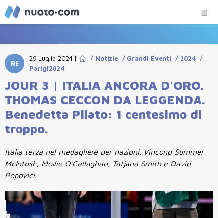
29 Luglio 2024
|
/
Notizie
/
Grandi Eventi
/
2024
/
RE
Parigi2024
JOUR 3 | ITALIA ANCORA D'ORO.
THOMAS CECCON DA LEGGENDA.
Benedetta Pilato: 1 centesimo di
troppo.
Italia terza nel medagliere per nazioni. Vincono Summer
McIntosh, Mollie O'Callaghan, Tatjana Smith e David
Popovici.