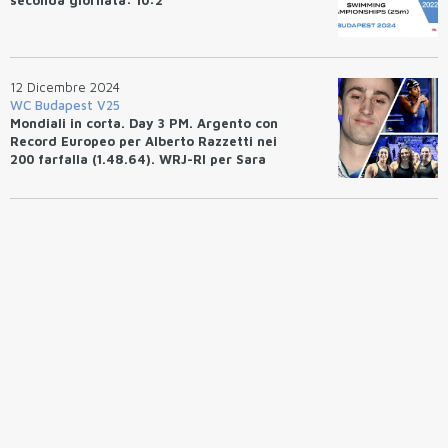
12 Dicembre 2024
WC Budapest V25
Mondiali in corta. Day 3 PM. Argento con
Record Europeo per Alberto Razzetti nei
200 farfalla (1.48.64). WRJ-RI per Sara
Curtis: SF 50 dorso (26.03). RI 4x200
femminile (7.40.28). Altri 3 WR.