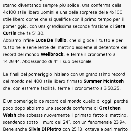
stanno diventando sempre più solide, una conferma della
4x100 stile libero uomini e una bella sorpresa della 4x100
stile libero donne che si qualifica con il primo tempo per il
pomeriggio, con una grandissima seconda frazione di
Sara
Curtis
che fa 51.30.
Abbiamo infine
Luca De Tullio
, che si gioca il tutto e per
tutto nelle serie lente del mattino assieme al detentore del
record del mondo
Wellbrock
, e ferma il cronometro a
14.28.44. Abbassando di 4” il suo personale.
Le finali del pomeriggio iniziano con un grandissimo record
del mondo nei 400 stile libero firmato
Summer McIntosh
che, con estrema facilità, ferma il cronometro a 3.50.25,
È un pomeriggio da record del mondo quello di oggi, perché
poco dopo abbiamo una seconda conferma di
Gretchen
Walsh
che abbassa nuovamente il primato fatto al mattino,
scendendo sotto il muro dei 24”, con un fenomenale 23.94.
Bene anche
Silvia Di Pietro
con 25.13, ottava a pari merito