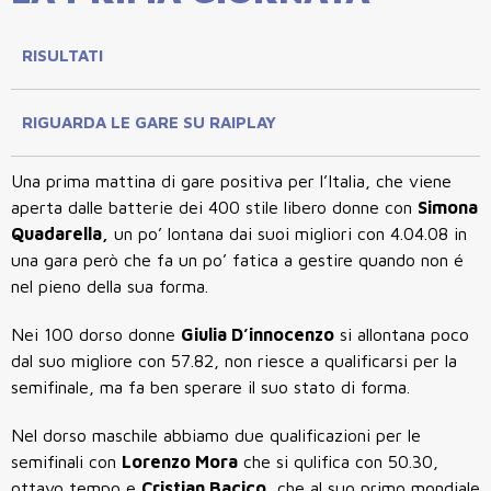
RISULTATI
RIGUARDA LE GARE SU RAIPLAY
Una prima mattina di gare positiva per l’Italia, che viene
aperta dalle batterie dei 400 stile libero donne con
Simona
Quadarella,
un po’ lontana dai suoi migliori con 4.04.08 in
una gara però che fa un po’ fatica a gestire quando non é
nel pieno della sua forma.
Nei 100 dorso donne
Giulia D’innocenzo
si allontana poco
dal suo migliore con 57.82, non riesce a qualificarsi per la
semifinale, ma fa ben sperare il suo stato di forma.
Nel dorso maschile abbiamo due qualificazioni per le
semifinali con
Lorenzo Mora
che si qulifica con 50.30,
ottavo tempo e
Cristian Bacico
, che al suo primo mondiale