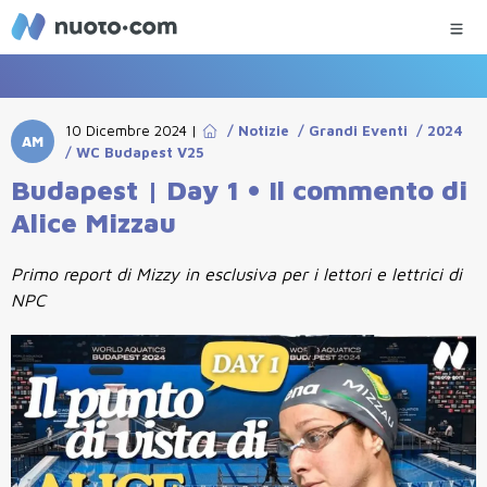
10 Dicembre 2024
|
/
Notizie
/
Grandi Eventi
/
2024
AM
/
WC Budapest V25
Budapest | Day 1 • Il commento di
Alice Mizzau
Primo report di Mizzy in esclusiva per i lettori e lettrici di
NPC