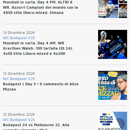
Mondiali in corta. Day 4 PM. ALTRI 6
WR. Azzurri Campioni del mondo con la
4X50 stile libero mixed. Simona
Quadarella d'argento nei 1500 stile
libero. Bronzo e RI per la 4x200
maschile.
13 Dicembre 2024
WC Budapest V25
Mondiali in corta. Day 4 AM. WR
Grecthen Walsh: 100 farfalla (53.24).
4x50 Stile Libero mixed e 4x200
maschile in finale.
12 Dicembre 2024
WC Budapest V25
Budapest | Day 3 • Il commento di Alice
Mizzau
12 Dicembre 2024
WC Budapest V25
Budapest 24 vs Melbourne 22. Alla
seconda giornata: 10:2