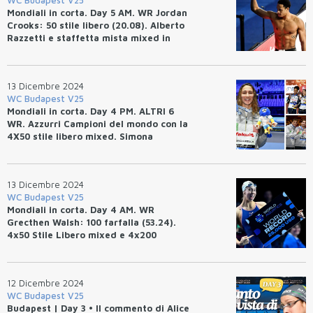
Mondiali in corta. Day 5 AM. WR Jordan
Crooks: 50 stile libero (20.08). Alberto
Razzetti e staffetta mista mixed in
finale.
13 Dicembre 2024
WC Budapest V25
Mondiali in corta. Day 4 PM. ALTRI 6
WR. Azzurri Campioni del mondo con la
4X50 stile libero mixed. Simona
Quadarella d'argento nei 1500 stile
libero. Bronzo e RI per la 4x200
maschile.
13 Dicembre 2024
WC Budapest V25
Mondiali in corta. Day 4 AM. WR
Grecthen Walsh: 100 farfalla (53.24).
4x50 Stile Libero mixed e 4x200
maschile in finale.
12 Dicembre 2024
WC Budapest V25
Budapest | Day 3 • Il commento di Alice