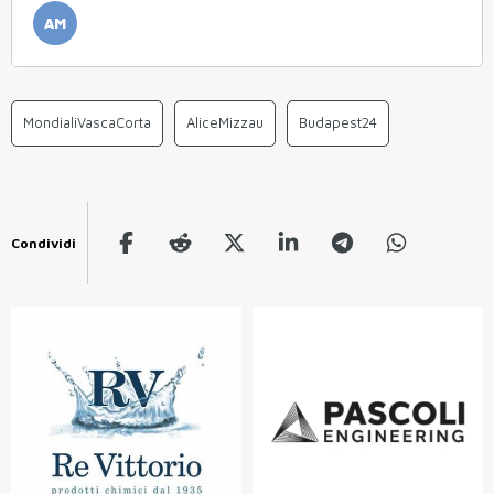
AM
MondialiVascaCorta
AliceMizzau
Budapest24
Condividi