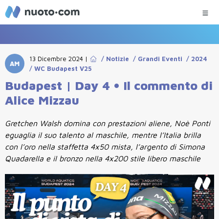
13 Dicembre 2024
|
/
Notizie
/
Grandi Eventi
/
2024
AM
/
WC Budapest V25
Budapest | Day 4 • Il commento di
Alice Mizzau
Gretchen Walsh domina con prestazioni aliene, Noè Ponti
eguaglia il suo talento al maschile, mentre l’Italia brilla
con l’oro nella staffetta 4x50 mista, l’argento di Simona
Quadarella e il bronzo nella 4x200 stile libero maschile