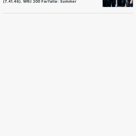
(7.41.46). WRJ 200 Farfalla: Summer
McIntosh (2.01.96). In finale Alberto
Razzetti nei 200 farfalla (1.49.44).