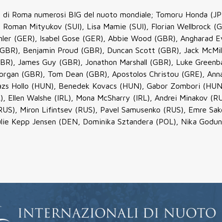
uoto di Roma numerosi BIG del nuoto mondiale; Tomoru Honda (JP
 Roman Mityukov (SUI), Lisa Mamie (SUI), Florian Wellbrock (
ohler (GER), Isabel Gose (GER), Abbie Wood (GBR), Angharad E
(GBR), Benjamin Proud (GBR), Duncan Scott (GBR), Jack McMil
(GBR), James Guy (GBR), Jonathon Marshall (GBR), Luke Greenb
Morgan (GBR), Tom Dean (GBR), Apostolos Christou (GRE), Ann
lazs Hollo (HUN), Benedek Kovacs (HUN), Gabor Zombori (HUN
, Ellen Walshe (IRL), Mona McSharry (IRL), Andrei Minakov (R
RUS), Miron Lifintsev (RUS), Pavel Samusenko (RUS), Emre Sak
lie Kepp Jensen (DEN, Dominika Sztandera (POL), Nika Godun