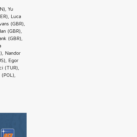
N), Yu
GER), Luca
vans (GBR),
lan (GBR),
ank (GBR),
a
), Nandor
US), Egor
ci (TUR),
 (POL),