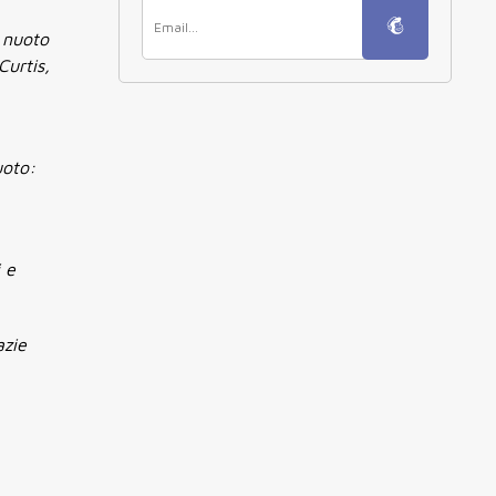
l nuoto
Curtis,
uoto:
i e
azie