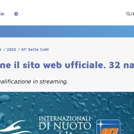
C
i
/
2025
/
61° Sette Colli
ine il sito web ufficiale. 32 n
alificazione in streaming.