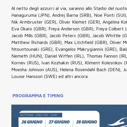
Al netto degli azzurri al via, saranno allo Stadio del n
Hanaguruma (JPN), Andrej Barna (SRB), Noe Ponti (SUI),
Nik Armbruster (GER), Oliver Klemet (GER), Angelina K
Eva Okaro (GBR), Freya Anderson (GBR), Freya Colbert 
Jacob Mills (GBR), Jacob Peters (GBR), Jacob Whittle 
Matthew Richards (GBR), Max Litchfield (GBR), Oliver 
Ntountounaki (GRE), Evangelos Makrygiannis (GRE), Ba
Nemeth (HUN), Daniel Wiffen (IRL), Thomas Fannon (IRL)
Kornev (RUS), Ivan Kozhakin (RUS), Kliment Kolesnikov (
Moesha Johnson (AUS), Helena Rosendahl Bach (DEN), Ju
Louise Hansson (SWE) ed altri ancora.
PROGRAMMA E TIMING