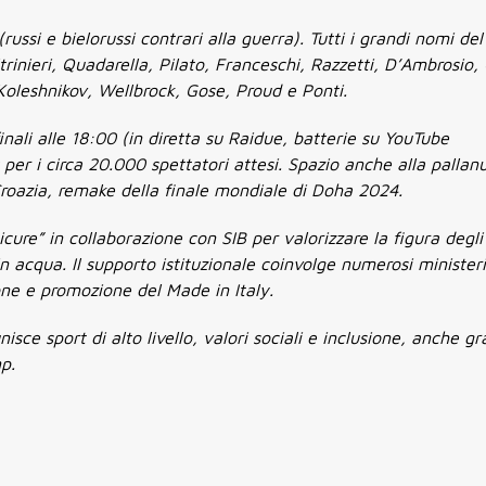
(russi e bielorussi contrari alla guerra). Tutti i grandi nomi de
rinieri, Quadarella, Pilato, Franceschi, Razzetti, D’Ambrosio, 
 Koleshnikov, Wellbrock, Gose, Proud e Ponti.
inali alle 18:00 (in diretta su Raidue, batterie su YouTube
er i circa 20.000 spettatori attesi. Spazio anche alla pallan
a-Croazia, remake della finale mondiale di Doha 2024.
ure” in collaborazione con SIB per valorizzare la figura degli
 in acqua. Il supporto istituzionale coinvolge numerosi minister
ne e promozione del Made in Italy.
ce sport di alto livello, valori sociali e inclusione, anche gr
p.