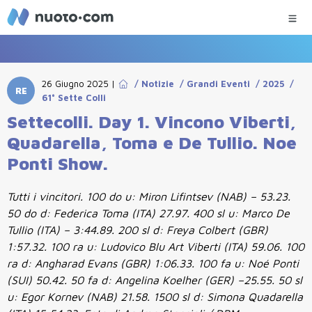
26 Giugno 2025
|
/
Notizie
/
Grandi Eventi
/
2025
/
RE
61° Sette Colli
Settecolli. Day 1. Vincono Viberti,
Quadarella, Toma e De Tullio. Noe
Ponti Show.
Tutti i vincitori. 100 do u: Miron Lifintsev (NAB) – 53.23.
50 do d: Federica Toma (ITA) 27.97. 400 sl u: Marco De
Tullio (ITA) – 3:44.89. 200 sl d: Freya Colbert (GBR)
1:57.32. 100 ra u: Ludovico Blu Art Viberti (ITA) 59.06. 100
ra d: Angharad Evans (GBR) 1:06.33. 100 fa u: Noé Ponti
(SUI) 50.42. 50 fa d: Angelina Koelher (GER) –25.55. 50 sl
u: Egor Kornev (NAB) 21.58. 1500 sl d: Simona Quadarella