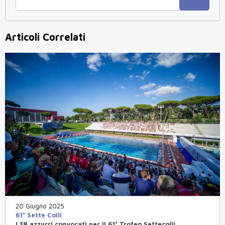
Articoli Correlati
20 Giugno 2025
61° Sette Colli
I 38 azzurri convocati per il 61° Trofeo Settecolli.