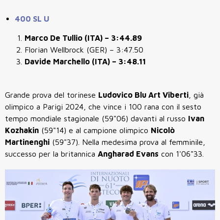
400 SL U
Marco De Tullio (ITA) – 3:44.89
Florian Wellbrock (GER) – 3:47.50
Davide Marchello (ITA) – 3:48.11
Grande prova del torinese
Ludovico Blu Art Viberti
, già
olimpico a Parigi 2024, che vince i 100 rana con il sesto
tempo mondiale stagionale (59"06) davanti al russo
Ivan
Kozhakin
(59"14) e al campione olimpico
Nicolò
Martinenghi
(59"37). Nella medesima prova al femminile,
successo per la britannica
Angharad Evans
con 1'06"33.