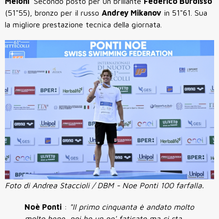
Meloni
Secondo posto per un brillante
Federico Burdisso
(51"55), bronzo per il russo
Andrey Mikanov
in 51"61. Sua
la migliore prestazione tecnica della giornata.
Foto di Andrea Staccioli / DBM - Noe Ponti 100 farfalla.
Noè Ponti
:
"Il primo cinquanta è andato molto
molto bene, poi ho un po' faticato ma ci sta .