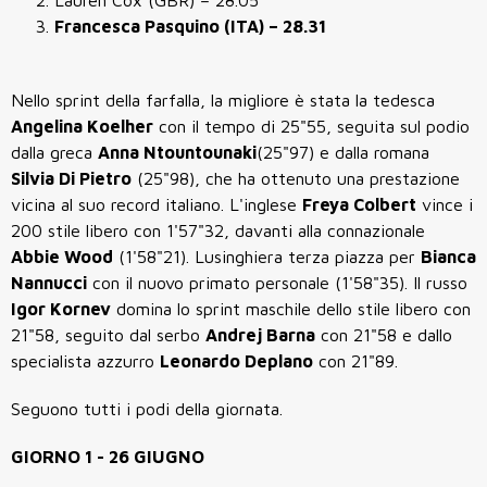
Lauren Cox (GBR) – 28.05
Francesca Pasquino (ITA) – 28.31
Nello sprint della farfalla, la migliore è stata la tedesca
Angelina Koelher
con il tempo di 25"55, seguita sul podio
dalla greca
Anna Ntountounaki
(25"97) e dalla romana
Silvia Di Pietro
(25"98), che ha ottenuto una prestazione
vicina al suo record italiano. L'inglese
Freya Colbert
vince i
200 stile libero con 1'57"32, davanti alla connazionale
Abbie Wood
(1'58"21). Lusinghiera terza piazza per
Bianca
Nannucci
con il nuovo primato personale (1'58"35). Il russo
Igor Kornev
domina lo sprint maschile dello stile libero con
21"58, seguito dal serbo
Andrej Barna
con 21"58 e dallo
specialista azzurro
Leonardo Deplano
con 21"89.
Seguono tutti i podi della giornata.
GIORNO 1 - 26 GIUGNO