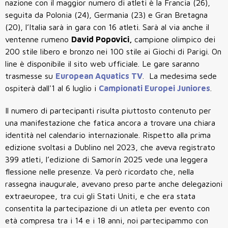
nazione con il maggior numero di atleti è la Francia (26),
seguita da Polonia (24), Germania (23) e Gran Bretagna
(20), l’Italia sarà in gara con 16 atleti.
Sarà al via anche il
ventenne rumeno
David Popovici,
campione olimpico dei
200 stile libero e bronzo nei 100 stile ai Giochi di Parigi. On
line è disponibile il sito web ufficiale. Le gare saranno
trasmesse su
European Aquatics TV
.
La medesima sede
ospiterà dall'1 al 6 luglio i
Campionati Europei Juniores
.
Il numero di partecipanti risulta piuttosto contenuto per
una manifestazione che fatica ancora a trovare una chiara
identità nel calendario internazionale.
Rispetto alla prima
edizione svoltasi a Dublino nel 2023, che aveva registrato
399 atleti
, l’edizione di Samorín 2025 vede una leggera
flessione nelle presenze. Va però ricordato che, nella
rassegna inaugurale, avevano preso parte anche
delegazioni
extraeuropee
, tra cui gli
Stati Uniti
, e che era stata
consentita la partecipazione di
un atleta per evento
con
età compresa tra i
14 e i 18 anni
, noi partecipammo con