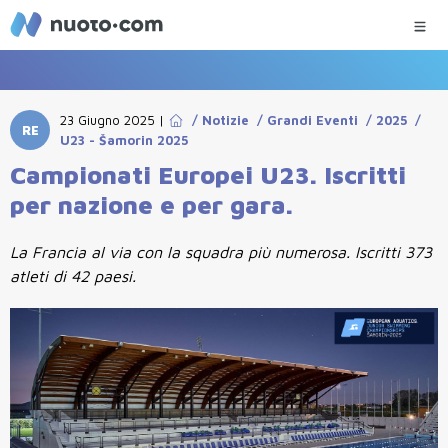
23 Giugno 2025
|
/
Notizie
/
Grandi Eventi
/
2025
/
RE
U23 - Šamorin 2025
Campionati Europei U23. Iscritti
per nazione e per gara.
La Francia al via con la squadra più numerosa. Iscritti 373
atleti di 42 paesi.