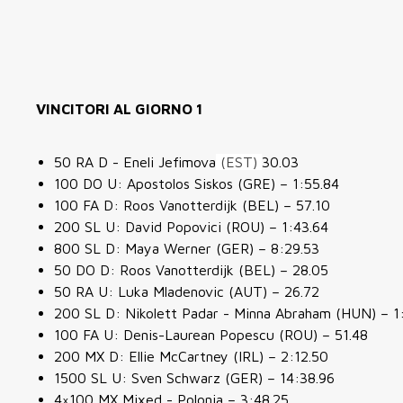
VINCITORI AL GIORNO 1
50 RA D - Eneli Jefimova
(EST)
30.03
100 DO U: Apostolos Siskos (GRE) – 1:55.84
100 FA D: Roos Vanotterdijk (BEL) – 57.10
200 SL U: David Popovici (ROU) – 1:43.64
800 SL D: Maya Werner (GER) – 8:29.53
50 DO D: Roos Vanotterdijk (BEL) – 28.05
50 RA U: Luka Mladenovic (AUT) – 26.72
200 SL D: Nikolett Padar - Minna Abraham (HUN) – 
100 FA U: Denis-Laurean Popescu (ROU) – 51.48
200 MX D: Ellie McCartney (IRL) – 2:12.50
1500 SL U: Sven Schwarz (GER) – 14:38.96
4×100 MX Mixed -
Polonia – 3:48.25