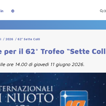
C
i
/
2026
/
62° Sette Colli
 per il 62° Trofeo “Sette Coll
lle ore 14.00 di giovedì 11 giugno 2026.