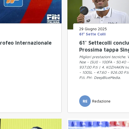
29 Giugno 2025
61° Sette Colli
 Trofeo Internazionale
61° Settecolli conclu
Prossima tappa Sin
Migliori prestazioni tecniche.
Noe - (SUI) - 100FA - 50.40 
937.00 P.ti | 4. KOZHAKIN Iv
- 100SL - 47.60 - 926.00 P.t
P.ti. PH: DeepBlueMedia.
RE
Redazione