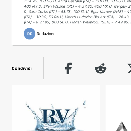
1:54.76, 100 DO D, Anita Gastaldi (ITA) – 1:01.08, 50 DO U, Mi
400 MX D, Ellen Walshe (IRL) – 4:37.80, 400 MX U, Gergely Z
D, Sara Curtis (ITA) – 53.73, 100 SL U, Egor Kornev (NAB) – 4
(ITA) – 30.30, 50 RA U, Viberti Ludovico Blu Art (ITA) – 26.4
(ITA) – 8:21.99, 800 SL U, Florian Wellbrock (GER) – 7:49.99. 
RE
Redazione
Condividi