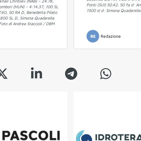
khail Lifintsev (NAB) – 24.78,
Ponti (SUI) 50.42. 50 fa d: A
ombori (HUN) – 4:14.37, 100 SL
1500 sl d: Simona Quadarella 
7.60, 50 RA D, Benedetta Pilato
3, 800 SL D, Simona Quadarella
Foto di Andrea Staccioli / DBM
RE
Redazione