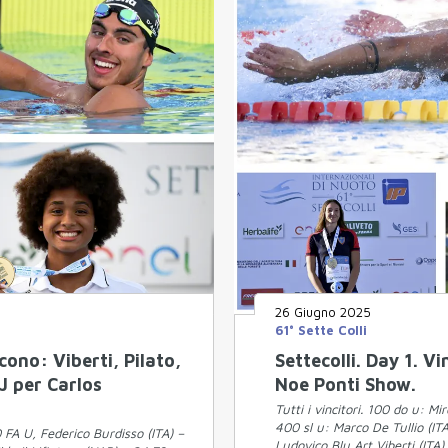
26 Giugno 2025
61° Sette Colli
ncono: Viberti, Pilato,
Settecolli. Day 1. V
J per Carlos
Noe Ponti Show.
Tutti i vincitori. 100 do u: M
400 sl u: Marco De Tullio (IT
0 FA U, Federico Burdisso (ITA) –
Ludovico Blu Art Viberti (ITA