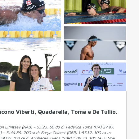
incono Viberti, Quadarella, Toma e De Tullio.
iron Lifintsev (NAB) – 53.23. 50 do d: Federica Toma (ITA) 27.97.
A) – 3:44.89. 200 sl d: Freya Colbert (GBR) 1:57.32. 100 ra u:
) 59.06. 100 ra d: Angharad Evans (GBR) 1:06.33. 100 fa u: Noé