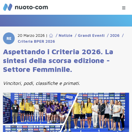
20 Marzo 2026
|
/
Notizie
/
Grandi Eventi
/
2026
/
RE
Criteria BPER 2026
Aspettando i Criteria 2026. La
sintesi della scorsa edizione -
Settore Femminile.
Vincitori, podi, classifiche e primati.