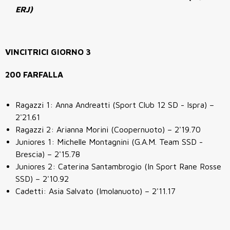
ERJ)
VINCITRICI GIORNO 3
200 FARFALLA
Ragazzi 1: Anna Andreatti (Sport Club 12 SD - Ispra) –
2'21.61
Ragazzi 2: Arianna Morini (Coopernuoto) – 2'19.70
Juniores 1: Michelle Montagnini (G.A.M. Team SSD -
Brescia) – 2'15.78
Juniores 2: Caterina Santambrogio (In Sport Rane Rosse
SSD) – 2'10.92
Cadetti: Asia Salvato (Imolanuoto) – 2'11.17