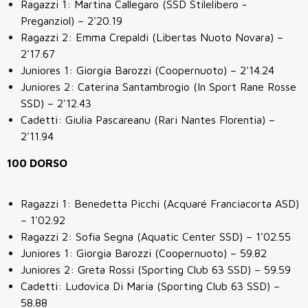
Ragazzi 1: Martina Callegaro (SSD Stilelibero -
Preganziol) – 2'20.19
Ragazzi 2: Emma Crepaldi (Libertas Nuoto Novara) –
2'17.67
Juniores 1: Giorgia Barozzi (Coopernuoto) – 2'14.24
Juniores 2: Caterina Santambrogio (In Sport Rane Rosse
SSD) – 2'12.43
Cadetti: Giulia Pascareanu (Rari Nantes Florentia) –
2'11.94
100 DORSO
Ragazzi 1: Benedetta Picchi (Acquaré Franciacorta ASD)
– 1'02.92
Ragazzi 2: Sofia Segna (Aquatic Center SSD) – 1'02.55
Juniores 1: Giorgia Barozzi (Coopernuoto) – 59.82
Juniores 2: Greta Rossi (Sporting Club 63 SSD) – 59.59
Cadetti: Ludovica Di Maria (Sporting Club 63 SSD) –
58.88