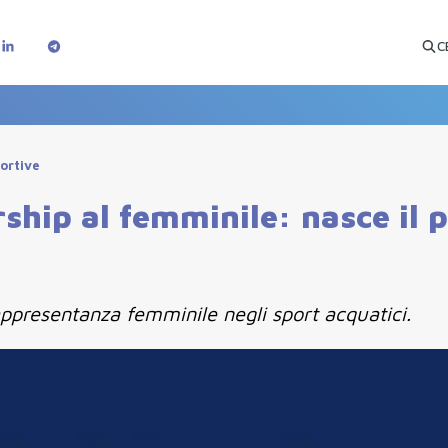
C
portive
ship al femminile: nasce il
presentanza femminile negli sport acquatici.