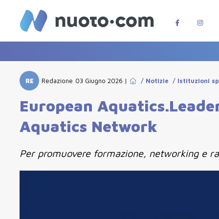
RE
Redazione
03 Giugno 2026
|
/
Notizie
/
Istituzioni s
European Aquatics.Leader
Aquatics Network
Per promuovere formazione, networking e rap