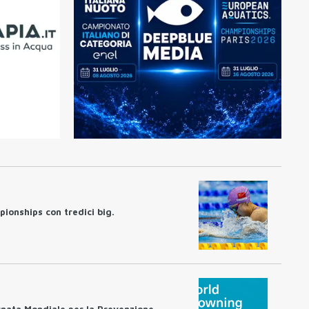
pionships con tredici big.
rnata Mondiale per la Prevenzione