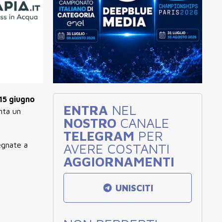
15 giugno
ENTRA
NEL
nta un
NOSTRO
CANALE
TELEGRAM
PER
egnate a
AVERE COSTANTI
AGGIORNAMENTI
UNISCITI