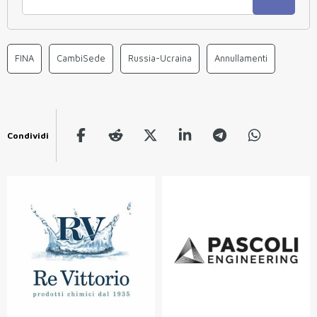
FINA
CambiSede
Russia-Ucraina
Annullamenti
Condividi