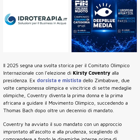
Il
2025
segna una svolta storica per il
Comitato Olimpico
Internazionale
con l’elezione di
Kirsty Coventry
alla
presidenza. Ex
dorsista e mistista
dello Zimbabwe,
due
volte campionessa olimpica
e vincitrice di
sette medaglie
olimpiche
, Coventry diventa la
prima donna e la prima
africana
a guidare il Movimento Olimpico, succedendo a
Thomas Bach
dopo oltre un decennio di mandato.
Coventry ha avviato il suo mandato con un approccio
improntato all’ascolto e alla prudenza, scegliendo di
comprendere a fondo le dinamiche interne prima di