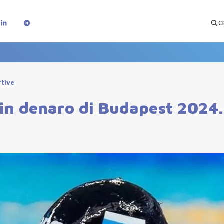
C
rtive
 in denaro di Budapest 2024.