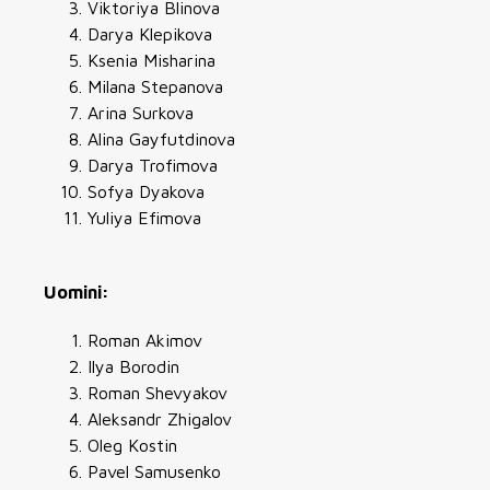
Viktoriya Blinova
Darya Klepikova
Ksenia Misharina
Milana Stepanova
Arina Surkova
Alina Gayfutdinova
Darya Trofimova
Sofya Dyakova
Yuliya Efimova
Uomini:
Roman Akimov
Ilya Borodin
Roman Shevyakov
Aleksandr Zhigalov
Oleg Kostin
Pavel Samusenko