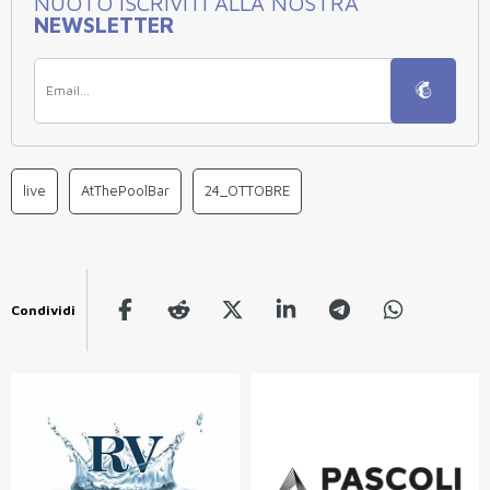
NUOTO ISCRIVITI ALLA NOSTRA
NEWSLETTER
live
AtThePoolBar
24_OTTOBRE
Condividi