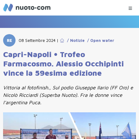
RE
08 Settembre 2024
|
/
Notizie
/
Open water
Capri-Napoli • Trofeo
Farmacosmo. Alessio Occhipinti
vince la 59esima edizione
Vittoria al fotofinish., Sul podio Giuseppe Ilario (FF Oro) e
Nicolò Ricciardi (Superba Nuoto). Fra le donne vince
l’argentina Puca.