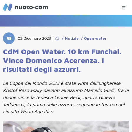
RE
02 Dicembre 2023
|
/
Notizie
/
Open water
CdM Open Water. 10 km Funchal.
Vince Domenico Acerenza. I
risultati degli azzurri.
La Coppa del Mondo 2023 è stata vinta dall'ungherese
Kristof Rasowszky davanti all'azzurro Marcello Guidi, fra le
donne vince la tedesca Leonie Beck, quarta Ginevra
Taddeucci, la prima delle azzurre, seguono le top ten del
circuito World Aquatics.