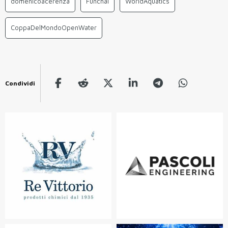
domenicoacerenza
Funchal
WorldAquatics
CoppaDelMondoOpenWater
Condividi