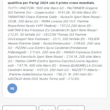
qualifica per Parigi 2024 con il primo crono mondiale.
TUTTI I VINCITORI. 1500 stile libero (U) - PALTRINIERI Gregorio
(GS Fiamme Oro - Coopernuoto) - 14'41.38, 50 stile libero (D) -
TARANTINO Chiara (Fiamme Gialle - Nuoto/In Sport Rane Rosse) -
25.08, 200 dorso (U) - MORA Lorenzo (GS VV.F. Fiamme
Rosse/Amici Nuoto VVFF Modena) - 1'57.23,200 dorso (D) -
GAETANI Erika Francesca (Cs Carabinieri/In Sport Rane Rosse) -
2'12.91, 50 farfalla (U) - CECCON Thomas (GS Fiamme
Oro/Leosport Nice Footwear) - 23.11, 200 farfalla (D) - POLIERI
Alessia (Fiamme Gialle - Nuoto/Imolanuoto) - 2'09.69, 200 rana
(U) - PIZZINI Luca (Centro Sp.vo Carabinieri/Fondazione
M.Bentegodi) - 2'11.63, 200 rana (D) - FANGIO Francesca (Centro
Sportivo Esercito/In Sport Rane Rosse) - 2'24.19, 200 stile libero
(U) - Matteo CIAMPI (Centro Sportivo Esercito/Livorno Aquatics
ssd) - 1'47.74, 400 stile libero (D) - Simona QUADARELLA (Circolo
Canottieri Aniene) - 4'07.23. 200 misti (U) - RAZZETTI Alberto -
(Fiamme Gialle/Genova Nuoto) - 1'56.21, RI. 200 misti (D) -
GASTALDI Anita (V02 Nuoto Torino ssd) - 2'12.60.
RE