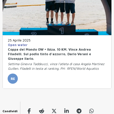
25 Aprile 2025
Open water
Coppa del Mondo OW • Ibiza. 10 KM. Vince Andrea
Filadelli. Sul podio tinto d'azzurro, Dario Verani e
Giuseppe Ilario.
Settima Ginevra Taddeucci, vince l'atleta di casa Angela Martinez
Guillen. Filadelli in testa al ranking. PH: RFEN/World Aquatics
RE
Condividi