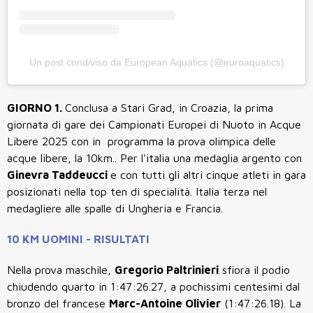
Un post condiviso da European Aquatics (@euroaquatics)
GIORNO 1.
Conclusa a
Stari Grad
, in Croazia, la prima
giornata di gare dei
Campionati Europei di Nuoto in Acque
Libere 2025 con in programma la prova olimpica delle
acque libere, la 10km.. Per l'italia una medaglia argento con
Ginevra Taddeucci
e con tutti gli altri cinque atleti in gara
posizionati nella top ten di specialità. Italia terza nel
medagliere alle spalle di Ungheria e Francia.
10 KM UOMINI - RISULTATI
Nella prova maschile,
Gregorio Paltrinieri
sfiora il podio
chiudendo quarto in 1:47:26.27, a pochissimi centesimi dal
bronzo del francese
Marc-Antoine Olivier
(1:47:26.18). La