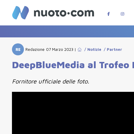
RE
Redazione
07 Marzo 2023
|
/
Notizie
/
Partner
DeepBlueMedia al Trofeo N
Fornitore ufficiale delle foto.