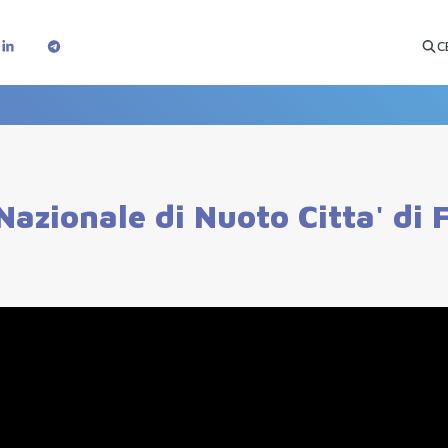
C
azionale di Nuoto Citta' di 