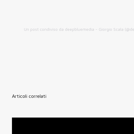
Un post condiviso da deepbluemedia - Giorgio Scala (@
Articoli correlati