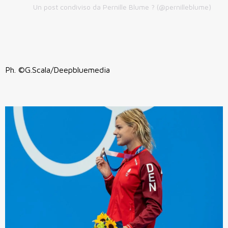
Un post condiviso da Pernille Blume ? (@pernilleblume)
Ph. ©G.Scala/Deepbluemedia