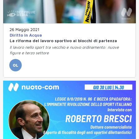
26 Maggio 2021
Diritto in Acqua
La riforma del lavoro sportivo ai blocchi di partenza
Il lavoro nello sport tra vecchio e nuovo ordinamento: nuove
figure e terzo settore
OL