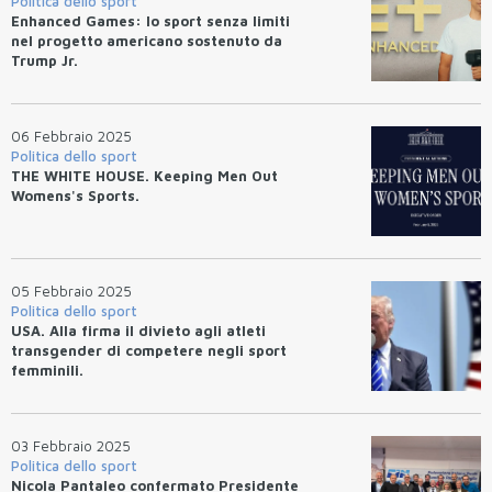
Politica dello sport
Enhanced Games: lo sport senza limiti
nel progetto americano sostenuto da
Trump Jr.
06 Febbraio 2025
Politica dello sport
THE WHITE HOUSE. Keeping Men Out
Womens's Sports.
05 Febbraio 2025
Politica dello sport
USA. Alla firma il divieto agli atleti
transgender di competere negli sport
femminili.
03 Febbraio 2025
Politica dello sport
Nicola Pantaleo confermato Presidente