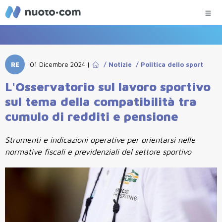
RE
01 Dicembre 2024
|
/
Notizie
/
Politica dello sport
L'Osservatorio sul lavoro sportivo
sul tema della compatibilità tra
cumulo di redditi e pensione
Strumenti e indicazioni operative per orientarsi nelle
normative fiscali e previdenziali del settore sportivo