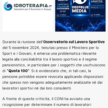
Durante la riunione dell’
Osservatorio sul Lavoro Sportivo
del 5 novembre 2024, tenutasi presso il Ministero per lo
Sport e i Giovani, è emersa una problematica rilevante
legata alla conciliabilità tra il lavoro sportivo e il regime
pensionistico, in particolare per i soggetti che usufruiscono
di
“Quota 100”
. Si è evidenziato che, in tali casi, la
pensione potrebbe essere revocata applicando disposizioni
che spesso non vengono adeguatamente analizzate né dai
lavoratori sportivi né dai loro consulenti.
A fronte di queste criticità, il CONI ha avviato una
ricognizione per determinare il numero di lavoratori