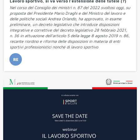
Lavoro sportivo, si va verso l'estensione delle tutele (?)
Nel corso del Consiglio dei ministri n. 87 del 2022 svoltosi oggi, su
proposta del Presidente Mario Draghi e del Ministro del lavoro e
delle politiche sociali Andrea Orlando, ha approvato, in esame
preliminare, un decreto legislativo che introduce disposizioni
integrative e correttive del decreto legislativo 28 febbraio 2021,
n. 36 in attuazione dell’articolo 5 della legge 8 agosto 2019 n. 86,
recante riordino e riforma delle disposizioni in materia di enti
sportivi professionistici nonché di lavoro sportivo
RE