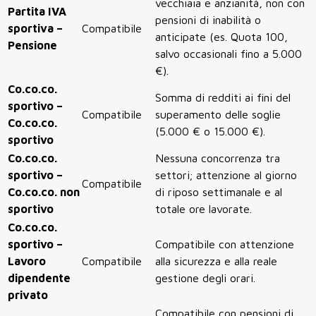
vecchiaia e anzianità, non con
Partita IVA
pensioni di inabilità o
sportiva –
Compatibile
anticipate (es. Quota 100,
Pensione
salvo occasionali fino a 5.000
€).
Co.co.co.
Somma di redditi ai fini del
sportivo –
Compatibile
superamento delle soglie
Co.co.co.
(5.000 € o 15.000 €).
sportivo
Co.co.co.
Nessuna concorrenza tra
sportivo –
settori; attenzione al giorno
Compatibile
Co.co.co. non
di riposo settimanale e al
sportivo
totale ore lavorate.
Co.co.co.
sportivo –
Compatibile con attenzione
Lavoro
Compatibile
alla sicurezza e alla reale
dipendente
gestione degli orari.
privato
Compatibile con pensioni di