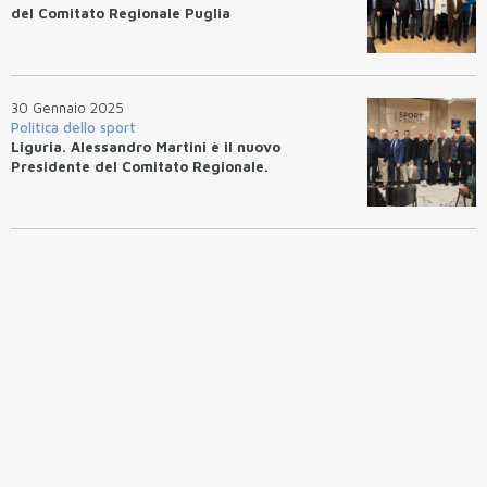
del Comitato Regionale Puglia
30 Gennaio 2025
Politica dello sport
Liguria. Alessandro Martini è il nuovo
Presidente del Comitato Regionale.