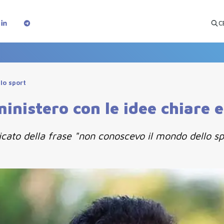
C
llo sport
inistero con le idee chiare 
ificato della frase "non conoscevo il mondo dello spo