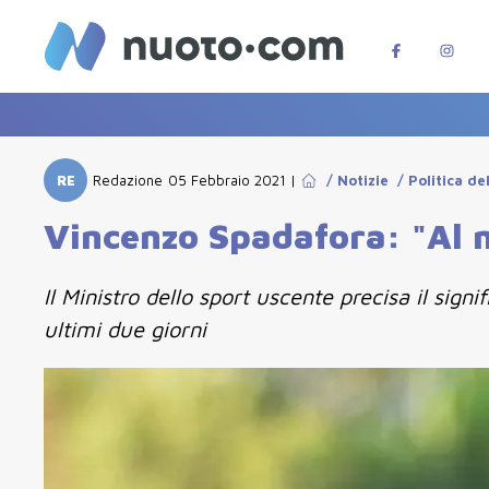
RE
Redazione
05 Febbraio 2021
|
/
Notizie
/
Politica de
Vincenzo Spadafora: "Al m
Il Ministro dello sport uscente precisa il sign
ultimi due giorni