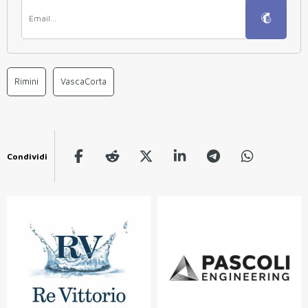
Rimini
VascaCorta
Condividi