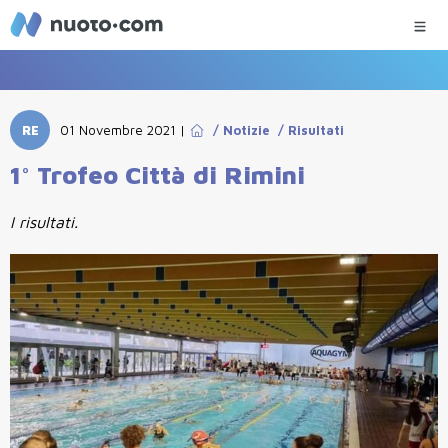
RE
01 Novembre 2021
|
/
Notizie
/
Risultati
1° Trofeo Città di Rimini
I risultati.