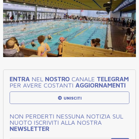
ENTRA
NEL
NOSTRO
CANALE
TELEGRAM
PER AVERE COSTANTI
AGGIORNAMENTI
UNISCITI
NON PERDERTI NESSUNA NOTIZIA SUL
NUOTO ISCRIVITI ALLA NOSTRA
NEWSLETTER