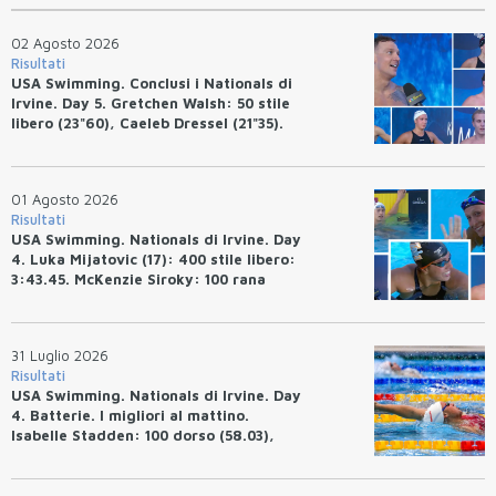
02 Agosto 2026
Risultati
USA Swimming. Conclusi i Nationals di
Irvine. Day 5. Gretchen Walsh: 50 stile
libero (23"60), Caeleb Dressel (21"35).
Ryan Erisman: 800 stile libero (7'43"53)
01 Agosto 2026
Risultati
USA Swimming. Nationals di Irvine. Day
4. Luka Mijatovic (17): 400 stile libero:
3:43.45. McKenzie Siroky: 100 rana
(1:05.64), Bottazzo 1:07.19. Alexei
Avakov: 100 rana (58.87).
31 Luglio 2026
Risultati
USA Swimming. Nationals di Irvine. Day
4. Batterie. I migliori al mattino.
Isabelle Stadden: 100 dorso (58.03),
Anita Bottazzo in finale con il quarto
tempo.