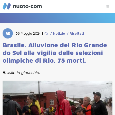
RE
06 Maggio 2024
|
/
Notizie
/
Risultati
Brasile. Alluvione del Rio Grande
do Sul alla vigilia delle selezioni
olimpiche di Rio. 75 morti.
Brasile in ginocchio.