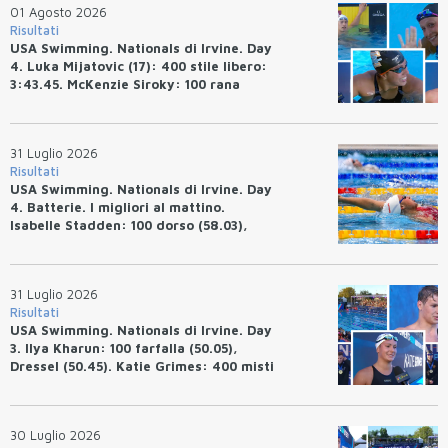
01 Agosto 2026
Risultati
USA Swimming. Nationals di Irvine. Day
4. Luka Mijatovic (17): 400 stile libero:
3:43.45. McKenzie Siroky: 100 rana
(1:05.64), Bottazzo 1:07.19. Alexei
Avakov: 100 rana (58.87).
31 Luglio 2026
Risultati
USA Swimming. Nationals di Irvine. Day
4. Batterie. I migliori al mattino.
Isabelle Stadden: 100 dorso (58.03),
Anita Bottazzo in finale con il quarto
tempo.
31 Luglio 2026
Risultati
USA Swimming. Nationals di Irvine. Day
3. Ilya Kharun: 100 farfalla (50.05),
Dressel (50.45). Katie Grimes: 400 misti
(4:33.26), Ryan Erisman (4:09.57). Anita
Bottazzo terza nei 50 rana (30.51)
30 Luglio 2026