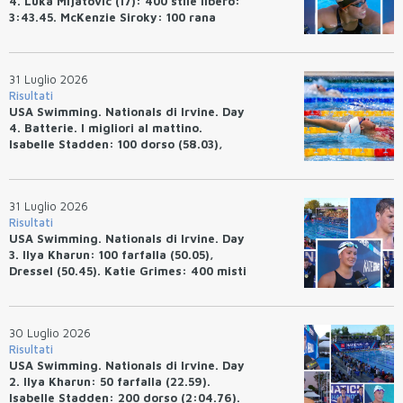
4. Luka Mijatovic (17): 400 stile libero:
3:43.45. McKenzie Siroky: 100 rana
(1:05.64), Bottazzo 1:07.19. Alexei
Avakov: 100 rana (58.87).
31 Luglio 2026
Risultati
USA Swimming. Nationals di Irvine. Day
4. Batterie. I migliori al mattino.
Isabelle Stadden: 100 dorso (58.03),
Anita Bottazzo in finale con il quarto
tempo.
31 Luglio 2026
Risultati
USA Swimming. Nationals di Irvine. Day
3. Ilya Kharun: 100 farfalla (50.05),
Dressel (50.45). Katie Grimes: 400 misti
(4:33.26), Ryan Erisman (4:09.57). Anita
Bottazzo terza nei 50 rana (30.51)
30 Luglio 2026
Risultati
USA Swimming. Nationals di Irvine. Day
2. Ilya Kharun: 50 farfalla (22.59).
Isabelle Stadden: 200 dorso (2:04.76).